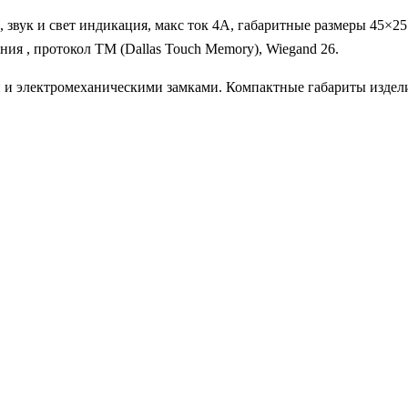
 звук и свет индикация, макс ток 4А, габаритные размеры 45×
я , протокол TM (Dallas Touch Memory), Wiegand 26.
и электромеханическими замками. Компактные габариты изделия