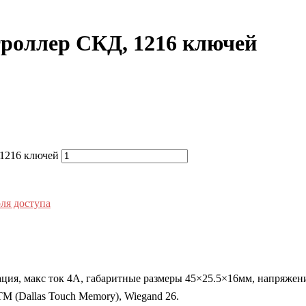
роллер СКД, 1216 ключей
1216 ключей
ля доступа
ация, макс ток 4А, габаритные размеры 45×25.5×16мм, напряж
M (Dallas Touch Memory), Wiegand 26.