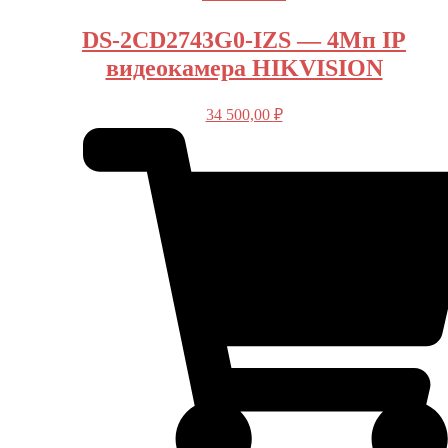
DS-2CD2743G0-IZS — 4Мп IP
видеокамера HIKVISION
34 500,00
₽