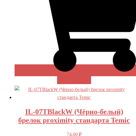
В КОРЗИНУ
IL-07TBlackW (Чёрно-белый)
брелок proximity стандарта Temic
74,00
₽