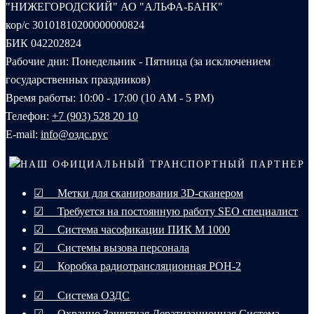
"НИЖЕГОРОДСКИЙ" АО "АЛЬФА-БАНК"
кор/с 30101810200000000824
БИК 042202824
Рабочие дни: Понедельник - Пятница (за исключением
государственных праздников)
Время работы: 10:00 - 17:00 (10 AM - 5 PM)
Телефон:
+7 (903) 528 20 10‬
E-mail:
info@оздс.рус
НАШ ОФИЦИАЛЬНЫЙ ТРАНСПОРТНЫЙ ПАРТНЕР
☑ Метки для сканирования 3D-сканером
☑ Требуется на постоянную работу SEO специалист
☑ Система часофикации ПИК М 1000
☑ Системы вызова персонала
☑ Коробка радиотрансляционная РОН-2
☑ Система ОЗДС
☑ Охранно Защитная Дератизационная Система