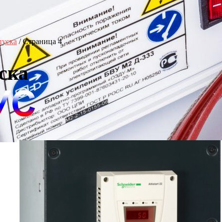
пуска
/ Страница 4
ска