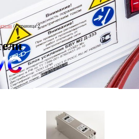
атели
/ Страница 2
тели