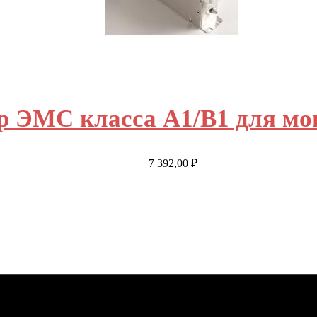
 ЭМС класса A1/B1 для мощ
7 392,00
₽