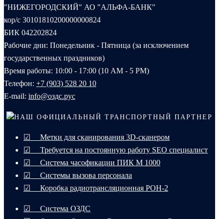
"НИЖЕГОРОДСКИЙ" АО "АЛЬФА-БАНК"
кор/с 30101810200000000824
БИК 042202824
Рабочие дни: Понедельник - Пятница (за исключением
государственных праздников)
Время работы: 10:00 - 17:00 (10 AM - 5 PM)
Телефон:
+7 (903) 528 20 10‬
E-mail:
info@оздс.рус
НАШ ОФИЦИАЛЬНЫЙ ТРАНСПОРТНЫЙ ПАРТНЕР
☑ Метки для сканирования 3D-сканером
☑ Требуется на постоянную работу SEO специалист
☑ Система часофикации ПИК М 1000
☑ Системы вызова персонала
☑ Коробка радиотрансляционная РОН-2
☑ Система ОЗДС