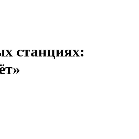
х станциях:
ёт»