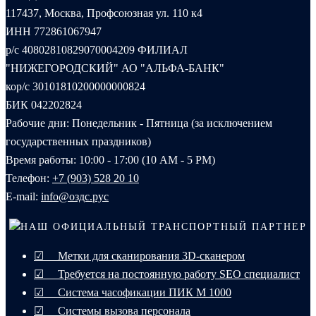
117437, Москва, Профсоюзная ул. 110 к4
ИНН 772861067947
р/с 40802810829070004209 ФИЛИАЛ
"НИЖЕГОРОДСКИЙ" АО "АЛЬФА-БАНК"
кор/с 30101810200000000824
БИК 042202824
Рабочие дни: Понедельник - Пятница (за исключением
государственных праздников)
Время работы: 10:00 - 17:00 (10 AM - 5 PM)
Телефон:
+7 (903) 528 20 10‬
E-mail:
info@оздс.рус
НАШ ОФИЦИАЛЬНЫЙ ТРАНСПОРТНЫЙ ПАРТНЕР
☑ Метки для сканирования 3D-сканером
☑ Требуется на постоянную работу SEO специалист
☑ Система часофикации ПИК М 1000
☑ Системы вызова персонала