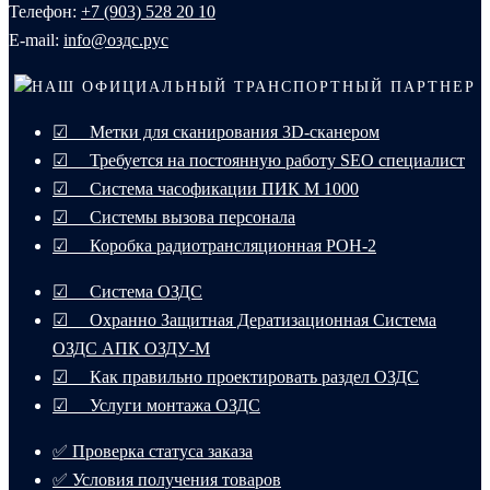
Телефон:
+7 (903) 528 20 10‬
E-mail:
info@оздс.рус
НАШ ОФИЦИАЛЬНЫЙ ТРАНСПОРТНЫЙ ПАРТНЕР
☑ Метки для сканирования 3D-сканером
☑ Требуется на постоянную работу SEO специалист
☑ Система часофикации ПИК М 1000
☑ Системы вызова персонала
☑ Коробка радиотрансляционная РОН-2
☑ Система ОЗДС
☑ Охранно Защитная Дератизационная Система
ОЗДС АПК ОЗДУ-М
☑ Как правильно проектировать раздел ОЗДС
☑ Услуги монтажа ОЗДС
✅ Проверка статуса заказа
✅ Условия получения товаров