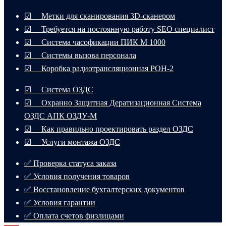
☑ Метки для сканирования 3D-сканером
☑ Требуется на постоянную работу SEO специалист
☑ Система часофикации ПИК М 1000
☑ Системы вызова персонала
☑ Коробка радиотрансляционная РОН-2
☑ Система ОЗДС
☑ Охранно Защитная Дератизационная Система
ОЗДС АПК ОЗДУ-М
☑ Как правильно проектировать раздел ОЗДС
☑ Услуги монтажа ОЗДС
✅ Проверка статуса заказа
✅ Условия получения товаров
✅ Восстановление бухгалтерских документов
✅ Условия гарантии
✅ Оплата счетов физлицами