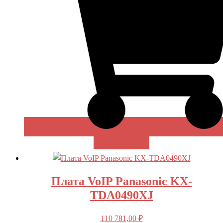
В КОРЗИНУ
Плата VoIP Panasonic KX-
TDA0490XJ
110 781,00
₽