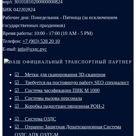
кор/с 30101810200000000824
БИК 042202824
Рабочие дни: Понедельник - Пятница (за исключением
государственных праздников)
Время работы: 10:00 - 17:00 (10 AM - 5 PM)
Телефон:
+7 (903) 528 20 10‬
E-mail:
info@оздс.рус
НАШ ОФИЦИАЛЬНЫЙ ТРАНСПОРТНЫЙ ПАРТНЕР
☑ Метки для сканирования 3D-сканером
☑ Требуется на постоянную работу SEO специалист
☑ Система часофикации ПИК М 1000
☑ Системы вызова персонала
☑ Коробка радиотрансляционная РОН-2
☑ Система ОЗДС
☑ Охранно Защитная Дератизационная Система
ОЗДС АПК ОЗДУ-М