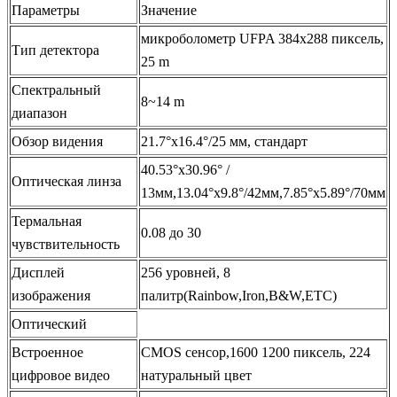
Параметры
Значение
микроболометр UFPA 384х288 пиксель,
Тип детектора
25 m
Спектральный
8~14 m
диапазон
Обзор видения
21.7°х16.4°/25 мм, стандарт
40.53°x30.96° /
Оптическая линза
13мм,13.04°х9.8°/42мм,7.85°x5.89°/70мм
Термальная
0.08 до 30
чувствительность
Дисплей
256 уровней, 8
изображения
палитр(Rainbow,Iron,B&W,ETC)
Оптический
Встроенное
CMOS сенсор,1600 1200 пиксель, 224
цифровое видео
натуральный цвет