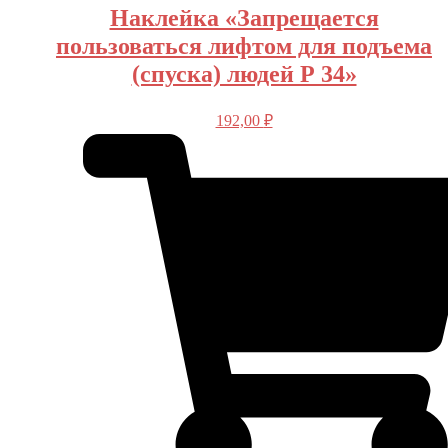
Наклейка «Запрещается
пользоваться лифтом для подъема
(спуска) людей Р 34»
192,00
₽