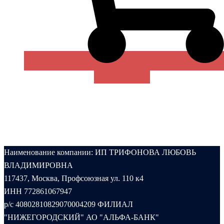
В КОРЗИНУ
Наименование компании: ИП ТРИФОНОВА ЛЮБОВЬ
ВЛАДИМИРОВНА
117437, Москва, Профсоюзная ул. 110 к4
ИНН 772861067947
р/с 40802810829070004209 ФИЛИАЛ
"НИЖЕГОРОДСКИЙ" АО "АЛЬФА-БАНК"