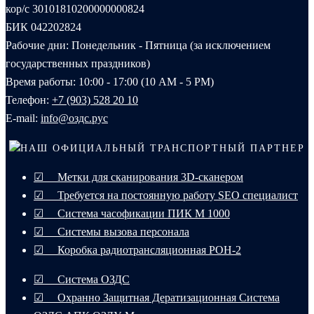
кор/с 30101810200000000824
БИК 042202824
Рабочие дни: Понедельник - Пятница (за исключением
государственных праздников)
Время работы: 10:00 - 17:00 (10 AM - 5 PM)
Телефон:
+7 (903) 528 20 10‬
E-mail:
info@оздс.рус
НАШ ОФИЦИАЛЬНЫЙ ТРАНСПОРТНЫЙ ПАРТНЕР
☑ Метки для сканирования 3D-сканером
☑ Требуется на постоянную работу SEO специалист
☑ Система часофикации ПИК М 1000
☑ Системы вызова персонала
☑ Коробка радиотрансляционная РОН-2
☑ Система ОЗДС
☑ Охранно Защитная Дератизационная Система