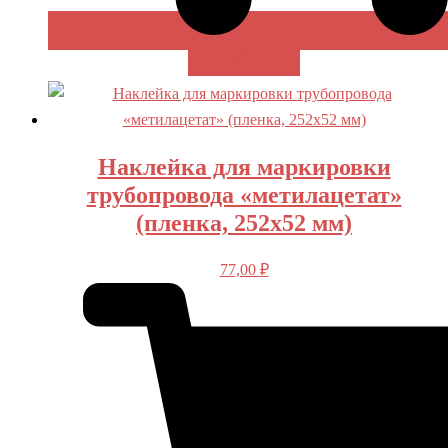
В КОРЗИНУ
Наклейка для маркировки
трубопровода «метилацетат»
(пленка, 252х52 мм)
77,00
₽