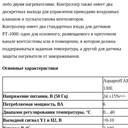
либо двумя нагревателями. Контроллер также имеет два
дискретных выхода для управления приводами воздушных
клапанов и пуска/останова вентиляторов.
Контроллер имеет два стандартных входа для датчиков
РТ-1000: один для основного, размещаемого в приточном
канале вентсистемы или в помещении, в котором должна
поддерживаться заданная температура, а другой для датчика
защиты нагревателя от замораживания.
Основные характеристики
Aquaproff A
1/HE
Напряжение питания, В (50 Гц)
24 ±15%=/~
Потребляемая мощность, ВА
6
Диапазон регулирования температуры, °С
0…40
Выходной сигнал Y1 и Н2, В
=0-10