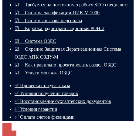
☑ Требуется на постоянную работу SEO специалист
☑ Система часофикации ПИК М 1000
☑ Системы вызова персонала
☑ Коробка радиотрансляционная РОН-2
☑ Система ОЗДС
☑ Охранно Защитная Дератизационная Система
ОЗДС АПК ОЗДУ-М
☑ Как правильно проектировать раздел ОЗДС
☑ Услуги монтажа ОЗДС
✅ Проверка статуса заказа
✅ Условия получения товаров
✅ Восстановление бухгалтерских документов
✅ Условия гарантии
✅ Оплата счетов физлицами