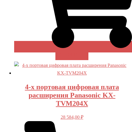
В КОРЗИНУ
4-х портовая цифровая плата
расширения Panasonic KX-
TVM204X
28 584,00
₽