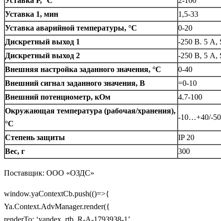
Уставка Р, °С
2-100
Уставка 1, мин
1,5-33
Уставка аварийной температуры, °С
0-20
Дискретный выход 1
-250 В. 5 A
Дискретный выход 2
-250 В, 5 A
Внешняя настройка заданного значения, °С
0-40
Внешний сигнал заданного значения, В
=0-10
Внешний потенциометр, кОм
4.7-100
Окружающая температура (рабочая/хранения),
-10…+40/-5
°С
Степень защиты
IP 20
Вес, г
300
Поставщик: ООО «ОЗДС»
window.yaContextCb.push(()=>{
Ya.Context.AdvManager.render({
renderTo: ‘yandex_rtb_R-A-1793938-1’,