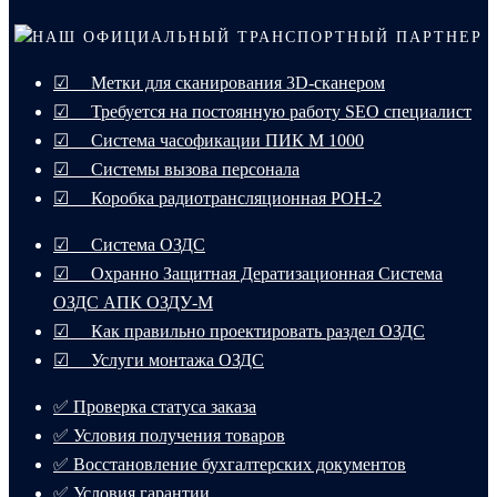
НАШ ОФИЦИАЛЬНЫЙ ТРАНСПОРТНЫЙ ПАРТНЕР
☑ Метки для сканирования 3D-сканером
☑ Требуется на постоянную работу SEO специалист
☑ Система часофикации ПИК М 1000
☑ Системы вызова персонала
☑ Коробка радиотрансляционная РОН-2
☑ Система ОЗДС
☑ Охранно Защитная Дератизационная Система
ОЗДС АПК ОЗДУ-М
☑ Как правильно проектировать раздел ОЗДС
☑ Услуги монтажа ОЗДС
✅ Проверка статуса заказа
✅ Условия получения товаров
✅ Восстановление бухгалтерских документов
✅ Условия гарантии