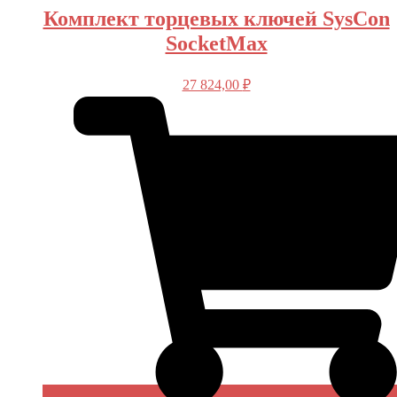
Комплект торцевых ключей SysCon
SocketMax
27 824,00
₽