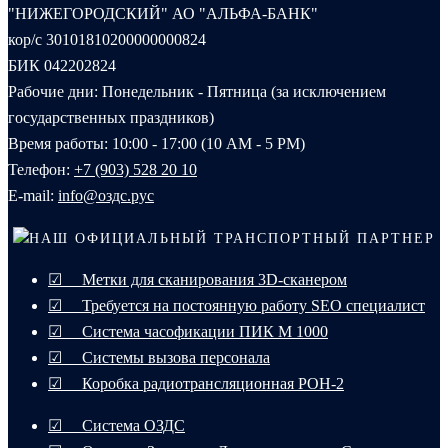
"НИЖЕГОРОДСКИЙ" АО "АЛЬФА-БАНК"
кор/с 30101810200000000824
БИК 042202824
Рабочие дни: Понедельник - Пятница (за исключением
государственных праздников)
Время работы: 10:00 - 17:00 (10 AM - 5 PM)
Телефон:
+7 (903) 528 20 10‬
E-mail:
info@оздс.рус
НАШ ОФИЦИАЛЬНЫЙ ТРАНСПОРТНЫЙ ПАРТНЕР
☑ Метки для сканирования 3D-сканером
☑ Требуется на постоянную работу SEO специалист
☑ Система часофикации ПИК М 1000
☑ Системы вызова персонала
☑ Коробка радиотрансляционная РОН-2
☑ Система ОЗДС