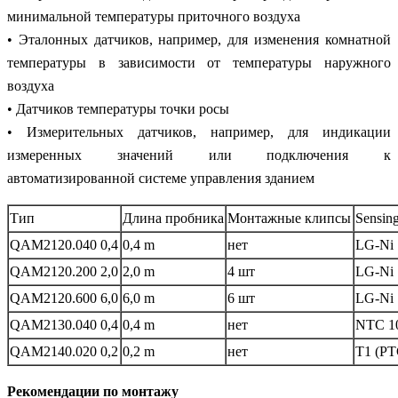
минимальной температуры приточного воздуха
• Эталонных датчиков, например, для изменения комнатной
температуры в зависимости от температуры наружного
воздуха
• Датчиков температуры точки росы
• Измерительных датчиков, например, для индикации
измеренных значений или подключения к
автоматизированной системе управления зданием
Тип
Длина пробника
Монтажные клипсы
Sensin
QAM2120.040 0,4
0,4 m
нет
LG-Ni 
QAM2120.200 2,0
2,0 m
4 шт
LG-Ni 
QAM2120.600 6,0
6,0 m
6 шт
LG-Ni 
QAM2130.040 0,4
0,4 m
нет
NTC 1
QAM2140.020 0,2
0,2 m
нет
T1 (PT
Рекомендации по монтажу