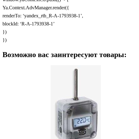
Ya.Context.AdvManager.render({
renderTo: ‘yandex_rtb_R-A-1793938-1’,
blockId: ‘R-A-1793938-1’
})
})
Возможно вас заинтересуют товары: