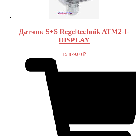
Датчик S+S Regeltechnik ATM2-I-
DISPLAY
15 879,00
₽