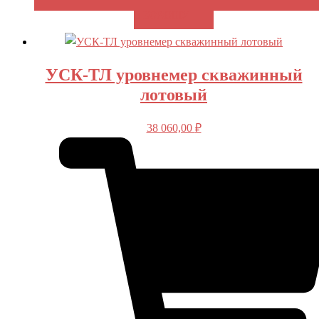
В КОРЗИНУ
УСК-ТЛ уровнемер скважинный
лотовый
38 060,00
₽