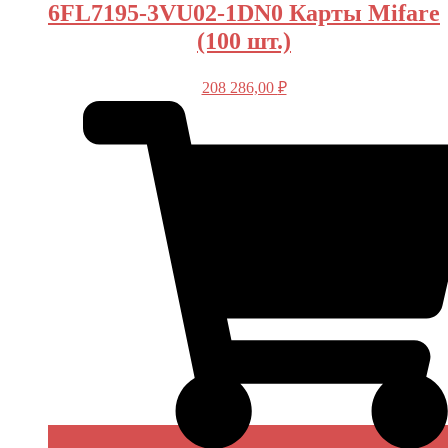
6FL7195-3VU02-1DN0 Карты Mifare
(100 шт.)
208 286,00
₽