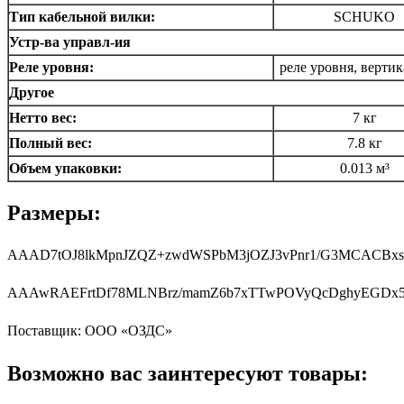
Тип кабельной вилки:
SCHUKO
Устр-ва управл-ия
Реле уровня:
реле уровня, верти
Другое
Нетто вес:
7 кг
Полный вес:
7.8 кг
Объем упаковки:
0.013 м³
Размеры:
AAAD7tOJ8lkMpnJ
AAAwRAEFrtDf78ML
Поставщик: ООО «ОЗДС»
Возможно вас заинтересуют товары: