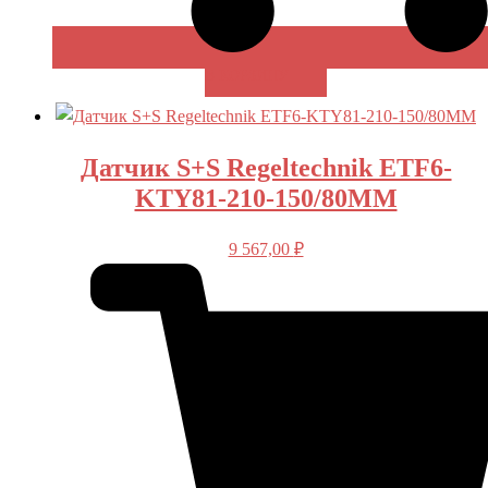
В КОРЗИНУ
Датчик S+S Regeltechnik ETF6-
KTY81-210-150/80MM
9 567,00
₽