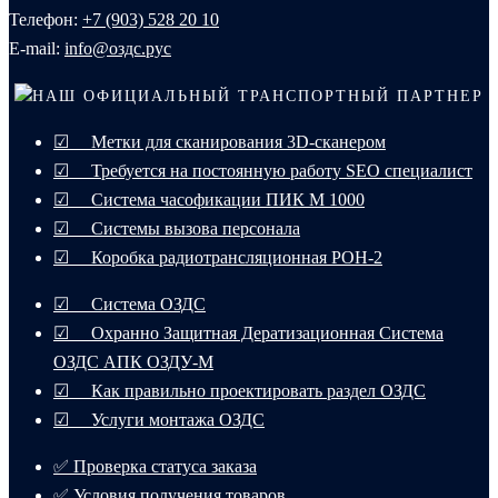
Телефон:
+7 (903) 528 20 10‬
E-mail:
info@оздс.рус
НАШ ОФИЦИАЛЬНЫЙ ТРАНСПОРТНЫЙ ПАРТНЕР
☑ Метки для сканирования 3D-сканером
☑ Требуется на постоянную работу SEO специалист
☑ Система часофикации ПИК М 1000
☑ Системы вызова персонала
☑ Коробка радиотрансляционная РОН-2
☑ Система ОЗДС
☑ Охранно Защитная Дератизационная Система
ОЗДС АПК ОЗДУ-М
☑ Как правильно проектировать раздел ОЗДС
☑ Услуги монтажа ОЗДС
✅ Проверка статуса заказа
✅ Условия получения товаров