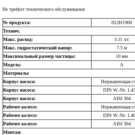
Не требует технического обслуживания
№ продукта:
012H1900
Технич.
Maкс. расход:
3.11 л/с
Макс. гидростатический напор:
7.5 м
Максимальный размер частицы:
10 мм
Модель:
A
Материалы
Корпус насоса:
Нержавеющая с
Корпус насоса:
DIN W.-Nr. 1.4
Корпус насоса:
AISI 304
Рабочее колесо:
Нержавеющая с
Рабочее колесо:
DIN W.-Nr. 1.4
Рабочее колесо:
AISI 304
Монтаж