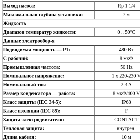
Выход насоса:
Rp 1 1/4
Максимальная глубина установки:
7 м
Жидкость
Диапазон температур жидкости:
0 .. 50°C
Данные электрообор-я
Подводимая мощность — P1:
480 Вт
C рабочий:
8 мкФ
Промышленная частота:
50 Hz
Номинальное напряжение:
1 x 220-230 
Номинальный ток:
2.3 A
Размер конденсатора — работа:
8 мкФ/400 V
Класс защиты (IEC 34-5):
IP68
Класс изоляции (IEC 85):
F
Защита электродвигателя:
CONTACT
Тепловая защита:
внутрен.
Длина кабеля:
10 м