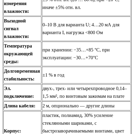
измерения
иначе ±5% отн. вл.
влажности:
Выходной
0–10 B для варианта U; 4…20 мА для
сигнал
варианта I, нагрузка <800 Ом
влажности:
Температура
при хранении: −35…+85 °C, при
окружающей
эксплуатации: −30…+70°C
среды:
Долговременная
±1 % в год
стабильность:
Эл.
двух-, трех- или четырехпроводное 0,14–
подключение:
1,5 мм², по винтовым зажимам на плате
Длина кабеля:
2 м, опционально — другие длины
пластик, полиамид, 30% усиление
стеклянными шариками, с
Корпус:
быстрозаворачиваемыми винтами, цвет