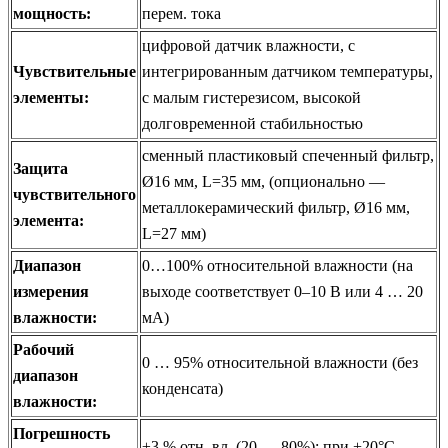
мощность:
перем. тока
цифровой датчик влажности, с
Чувствительные
интегрированным датчиком температуры,
элементы:
с малым гистерезисом, высокой
долговременной стабильностью
сменный пластиковый спеченный фильтр,
Защита
Ø16 мм, L=35 мм, (опционально —
чувствительного
металлокерамический фильтр, Ø16 мм,
элемента:
L=27 мм)
Диапазон
0…100% относительной влажности (на
измерения
выходе соответствует 0–10 B или 4 … 20
влажности:
мА)
Рабочий
0 … 95% относительной влажности (без
диапазон
конденсата)
влажности:
Погрешность
±3 % отн. вл. (20 … 80%); при +20°C,