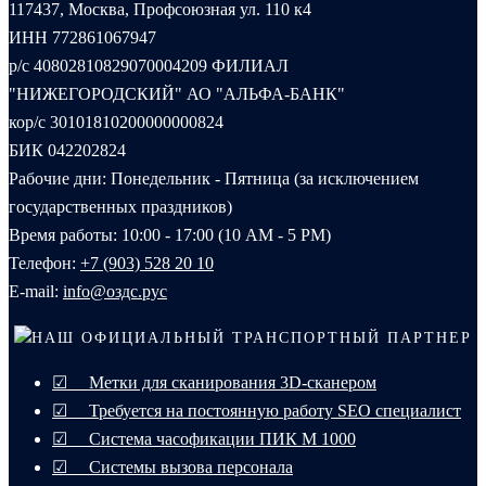
117437, Москва, Профсоюзная ул. 110 к4
ИНН 772861067947
р/с 40802810829070004209 ФИЛИАЛ
"НИЖЕГОРОДСКИЙ" АО "АЛЬФА-БАНК"
кор/с 30101810200000000824
БИК 042202824
Рабочие дни: Понедельник - Пятница (за исключением
государственных праздников)
Время работы: 10:00 - 17:00 (10 AM - 5 PM)
Телефон:
+7 (903) 528 20 10‬
E-mail:
info@оздс.рус
НАШ ОФИЦИАЛЬНЫЙ ТРАНСПОРТНЫЙ ПАРТНЕР
☑ Метки для сканирования 3D-сканером
☑ Требуется на постоянную работу SEO специалист
☑ Система часофикации ПИК М 1000
☑ Системы вызова персонала