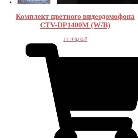
Комплект цветного видеодомофона
CTV-DP1400M (W/B)
11 168,00
₽