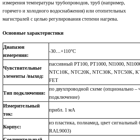
измерения температуры трубопроводов, труб (например,
горячего и холодного водоснабжения) или отопительных
магистралей с целью регулирования степени нагрева.
Основные характеристики
Диапазон
-30…+110°C
измерения:
пассивный PT100, PT1000, NI1000, NI10
Чувствительные
NTC10K, NTC20K, NTC30K, NTC50K, KT
элементы /выход:
FET
по двухпроводной схеме (опционально –
Тип подключения:
подключение)
Измерительный
прибл. 1 мА
ток:
из пластика, полиамид, цвет сигнальный
Корпус:
RAL9003)
Соединительный