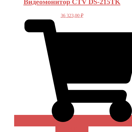
Видеомонитор CTV DS-215TK
36 323,00
₽
В КОРЗИНУ