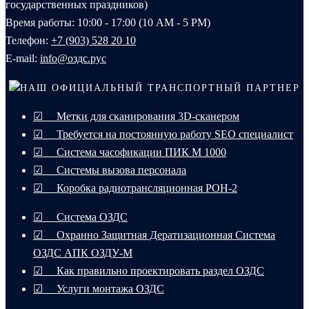
государственных праздников)
Время работы: 10:00 - 17:00 (10 AM - 5 PM)
Телефон:
+7 (903) 528 20 10‬
E-mail:
info@оздс.рус
НАШ ОФИЦИАЛЬНЫЙ ТРАНСПОРТНЫЙ ПАРТНЕР
☑ Метки для сканирования 3D-сканером
☑ Требуется на постоянную работу SEO специалист
☑ Система часофикации ПИК М 1000
☑ Системы вызова персонала
☑ Коробка радиотрансляционная РОН-2
☑ Система ОЗДС
☑ Охранно Защитная Дератизационная Система
ОЗДС АПК ОЗДУ-М
☑ Как правильно проектировать раздел ОЗДС
☑ Услуги монтажа ОЗДС