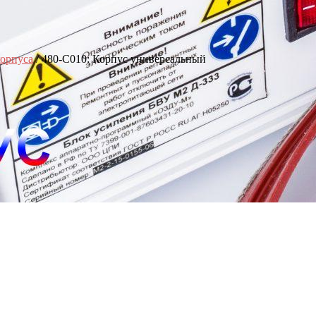
орпуса
/ 480-C010: Корпус универсальный