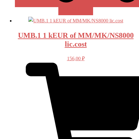
В КОРЗИНУ
UMB.1 1 kEUR of MM/MK/NS8000
lic.cost
156,00
₽