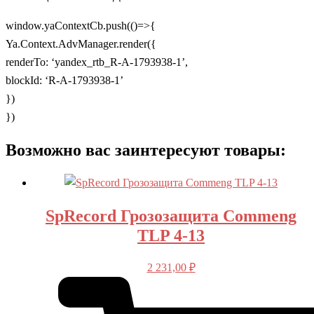
window.yaContextCb.push(()=>{
Ya.Context.AdvManager.render({
renderTo: ‘yandex_rtb_R-A-1793938-1’,
blockId: ‘R-A-1793938-1’
})
})
Возможно вас заинтересуют товары:
SpRecord Грозозащита Commeng
TLP 4-13
2 231,00
₽