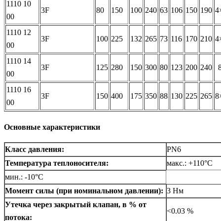
1110 10
3F
80
150
100
240
63
106
150
190
4
00
1110 12
3F
100
225
132
265
73
116
170
210
4
00
1110 14
3F
125
280
150
300
80
123
200
240
00
1110 16
3F
150
400
175
350
88
130
225
265
8
00
Основные характеристики
Класс давления:
PN6
Температура теплоносителя:
макс.: +110°C
мин.: -10°C
Момент силы (при номинальном давлении):
3 Нм
Утечка через закрытый клапан, в % от
<0.03 %
потока: