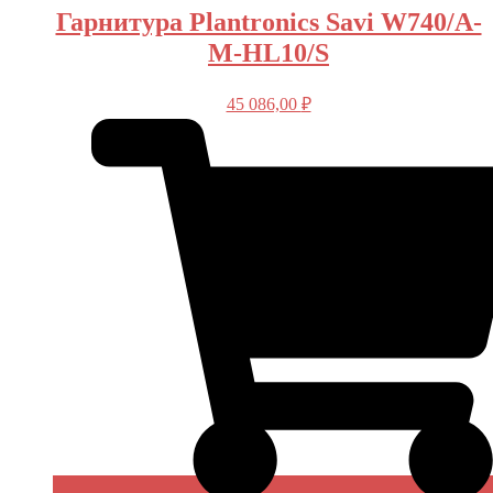
Гарнитура Plantronics Savi W740/A-
M-HL10/S
45 086,00
₽