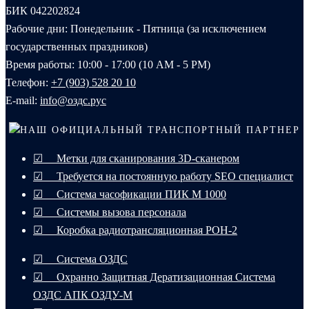
БИК 042202824
Рабочие дни: Понедельник - Пятница (за исключением
государственных праздников)
Время работы: 10:00 - 17:00 (10 AM - 5 PM)
Телефон:
+7 (903) 528 20 10‬
E-mail:
info@оздс.рус
НАШ ОФИЦИАЛЬНЫЙ ТРАНСПОРТНЫЙ ПАРТНЕР
☑ Метки для сканирования 3D-сканером
☑ Требуется на постоянную работу SEO специалист
☑ Система часофикации ПИК М 1000
☑ Системы вызова персонала
☑ Коробка радиотрансляционная РОН-2
☑ Система ОЗДС
☑ Охранно Защитная Дератизационная Система
ОЗДС АПК ОЗДУ-М