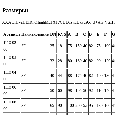
Размеры:
AAAu/fHyaHEIRh
Артикул
Наименование
DN
KVS
А
B
C
D
E
F
G
1110 02
3F
25
18
75
150
40
82
75
100
4
00
1110 03
3F
32
28
80
160
40
82
90
120
4
00
1110 04
3F
40
44
88
175
40
82
100
130
4
00
1110 06
3F
50
60
98
195
50
92
110
140
4
00
1110 08
3F
65
90
100
200
52
95
130
160
4
00