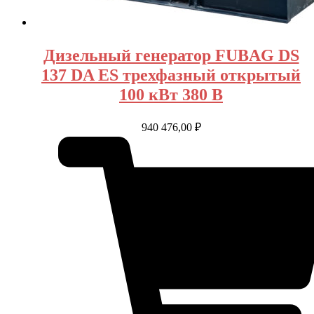
Дизельный генератор FUBAG DS
137 DA ES трехфазный открытый
100 кВт 380 В
940 476,00
₽