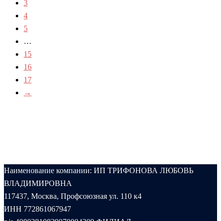
3
4
5
…
15
16
17
→
Наименование компании: ИП ТРИФОНОВА ЛЮБОВЬ
ВЛАДИМИРОВНА
117437, Москва, Профсоюзная ул. 110 к4
ИНН 772861067947