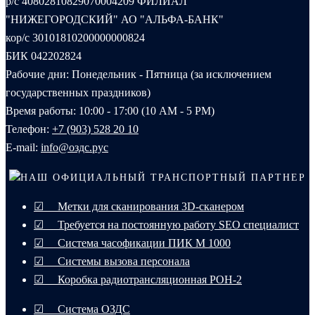
р/с 40802810829070004209 ФИЛИАЛ
"НИЖЕГОРОДСКИЙ" АО "АЛЬФА-БАНК"
кор/с 30101810200000000824
БИК 042202824
Рабочие дни: Понедельник - Пятница (за исключением
государственных праздников)
Время работы: 10:00 - 17:00 (10 AM - 5 PM)
Телефон:
+7 (903) 528 20 10‬
E-mail:
info@оздс.рус
НАШ ОФИЦИАЛЬНЫЙ ТРАНСПОРТНЫЙ ПАРТНЕР
☑ Метки для сканирования 3D-сканером
☑ Требуется на постоянную работу SEO специалист
☑ Система часофикации ПИК М 1000
☑ Системы вызова персонала
☑ Коробка радиотрансляционная РОН-2
☑ Система ОЗДС