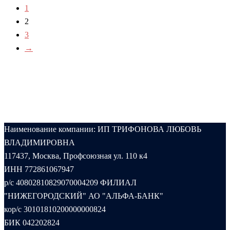
1
2
3
→
Наименование компании: ИП ТРИФОНОВА ЛЮБОВЬ
ВЛАДИМИРОВНА
117437, Москва, Профсоюзная ул. 110 к4
ИНН 772861067947
р/с 40802810829070004209 ФИЛИАЛ
"НИЖЕГОРОДСКИЙ" АО "АЛЬФА-БАНК"
кор/с 30101810200000000824
БИК 042202824